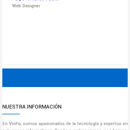
Web Designer
col
gen
mu
NUESTRA INFORMACIÓN
En
Vinfo
, somos apasionados de la tecnología y expertos en