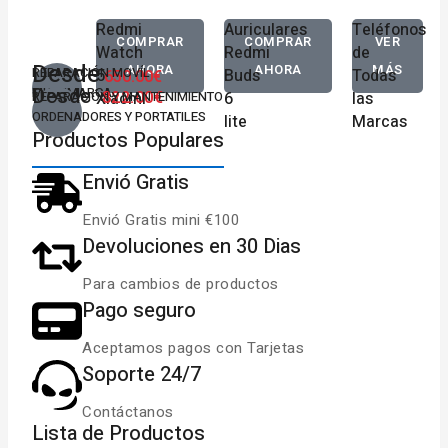
Desde
Desde
Desde
Redmi
Auriculares
Teléfonos
COMPRAR
COMPRAR
VER
Watch
Redmi
de
80,00€
18,00€
30,00€
Desde
AHORA
AHORA
MÁS
REPARACIÓN MOVÍL
5
Buds
Todas
650.00€
Desde
MULTIMARCA
822.00€
REPARACIÓN Y MANTENIMIENTO
Xiaomi
6
las
ORDENADORES Y PORTATILES
lite
Marcas
Productos Populares
Envió Gratis
Envió Gratis mini €100
Devoluciones en 30 Dias
Para cambios de productos
Pago seguro
Aceptamos pagos con Tarjetas
Soporte 24/7
Contáctanos
Lista de Productos