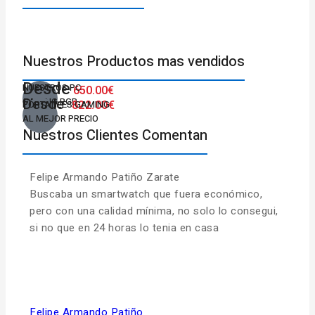
Nuestros Productos mas vendidos
Desde
NUESTROS PC
650.00€
Desde
GAMING RGB
822.00€
PORTATILES GAMING
AL MEJOR PRECIO
Nuestros Clientes Comentan
Felipe Armando Patiño Zarate
Ni
Buscaba un smartwatch que fuera económico,
En 
pero con una calidad mínima, no solo lo consegui,
exp
si no que en 24 horas lo tenia en casa
mul
pa
a l
par
ap
Felipe Armando Patiño
im