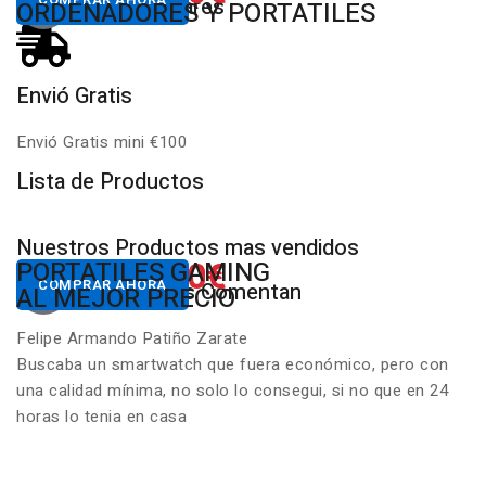
Productos Populares
MULTIMARCA
ORDENADORES Y PORTATILES
Envió Gratis
D
Envió Gratis mini €100
P
Lista de Productos
Nuestros Productos mas vendidos
650.00€
822.00€
NUESTROS PC
PORTATILES GAMING
Desde
Desde
COMPRAR AHORA
COMPRAR AHORA
Nuestros Clientes Comentan
GAMING RGB
AL MEJOR PRECIO
Felipe Armando Patiño Zarate
Buscaba un smartwatch que fuera económico, pero con
una calidad mínima, no solo lo consegui, si no que en 24
horas lo tenia en casa