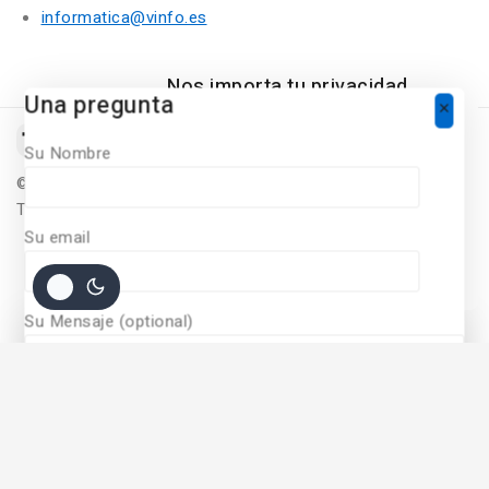
informatica@vinfo.es
Nos importa tu privacidad
Una pregunta
Para ofrecer una experiencia de
compra personalizada, Nuestro sitio
Su Nombre
utiliza cookies. Al continuar utilizando
©
2026
Diseñado Por
Vinfo Soluciones Informaticas
este sitio, acepta nuestras políticas
Todos Los derechos Reservados
de
cookie policy.
Su email
ACCEPT COOKIES
Su Mensaje (optional)