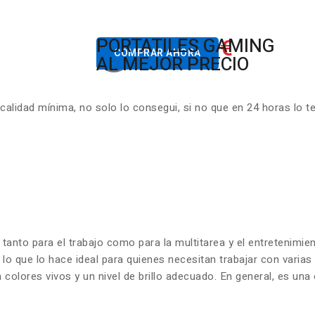
822.00€
PORTATILES GAMING
Desde
COMPRAR AHORA
AL MEJOR PRECIO
lidad mínima, no solo lo consegui, si no que en 24 horas lo t
 tanto para el trabajo como para la multitarea y el entretenim
 lo que lo hace ideal para quienes necesitan trabajar con varia
olores vivos y un nivel de brillo adecuado. En general, es una 