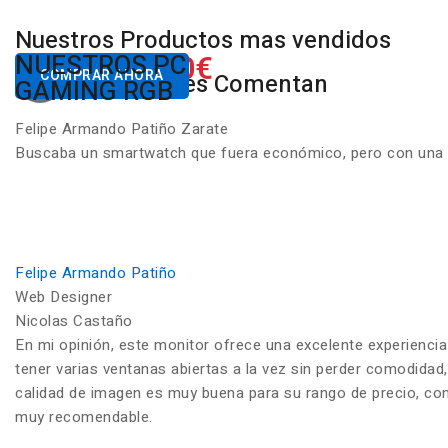
Nuestros Productos mas vendidos
650.00€
NUESTROS PC
Desde
COMPRAR AHORA
Nuestros Clientes Comentan
GAMING RGB
Felipe Armando Patiño Zarate
Buscaba un smartwatch que fuera económico, pero con una ca
Felipe Armando Patiño
Web Designer
Nicolas Castaño
En mi opinión, este monitor ofrece una excelente experiencia
tener varias ventanas abiertas a la vez sin perder comodidad,
calidad de imagen es muy buena para su rango de precio, con c
muy recomendable.