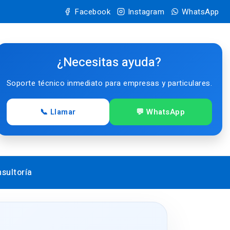
Facebook
Instagram
WhatsApp
¿Necesitas ayuda?
Soporte técnico inmediato para empresas y particulares.
📞 Llamar
💬 WhatsApp
sultoría