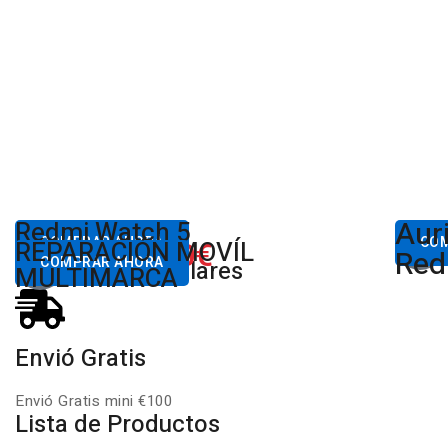
Aur
Desde
Redmi Watch 5
Des
80,00€
COMPRAR AHORA
650.00€
CO
REPARACIÓN MOVÍL
Desde
Xiaomi
Red
COMPRAR AHORA
Productos Populares
MULTIMARCA
Envió Gratis
Envió Gratis mini €100
Lista de Productos