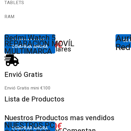
TABLETS
RAM
Aur
Desde
Redmi Watch 5
Des
80,00€
COMPRAR AHORA
650.00€
CO
REPARACIÓN MOVÍL
Desde
Xiaomi
Red
COMPRAR AHORA
Productos Populares
MULTIMARCA
Envió Gratis
Envió Gratis mini €100
Lista de Productos
Nuestros Productos mas vendidos
650.00€
NUESTROS PC
Desde
COMPRAR AHORA
Nuestros Clientes Comentan