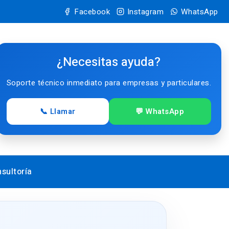
Facebook
Instagram
WhatsApp
¿Necesitas ayuda?
Soporte técnico inmediato para empresas y particulares.
📞 Llamar
💬 WhatsApp
sultoría