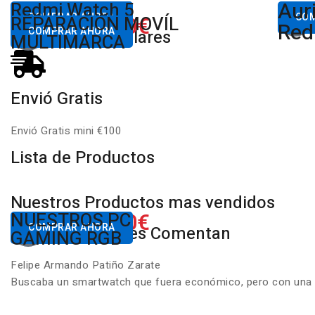
Aur
Desde
Redmi Watch 5
Des
80,00€
COMPRAR AHORA
650.00€
CO
REPARACIÓN MOVÍL
Desde
Xiaomi
Red
COMPRAR AHORA
Productos Populares
MULTIMARCA
Envió Gratis
Envió Gratis mini €100
Lista de Productos
Nuestros Productos mas vendidos
650.00€
NUESTROS PC
Desde
COMPRAR AHORA
Nuestros Clientes Comentan
GAMING RGB
Felipe Armando Patiño Zarate
Buscaba un smartwatch que fuera económico, pero con una ca