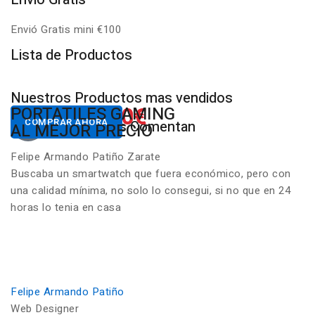
Envió Gratis mini €100
P
Lista de Productos
Nuestros Productos mas vendidos
650.00€
822.00€
NUESTROS PC
PORTATILES GAMING
Desde
Desde
COMPRAR AHORA
COMPRAR AHORA
Nuestros Clientes Comentan
GAMING RGB
AL MEJOR PRECIO
Felipe Armando Patiño Zarate
Buscaba un smartwatch que fuera económico, pero con
una calidad mínima, no solo lo consegui, si no que en 24
horas lo tenia en casa
Felipe Armando Patiño
Web Designer