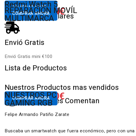
Desde
Redmi Watch 5
80,00€
COMPRAR AHORA
650.00€
REPARACIÓN MOVÍL
Desde
Xiaomi
COMPRAR AHORA
Productos Populares
MULTIMARCA
Envió Gratis
Envió Gratis mini €100
Lista de Productos
Nuestros Productos mas vendidos
650.00€
NUESTROS PC
Desde
COMPRAR AHORA
Nuestros Clientes Comentan
GAMING RGB
Felipe Armando Patiño Zarate
Buscaba un smartwatch que fuera económico, pero con una ca