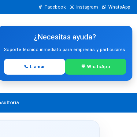
Facebook
Instagram
WhatsApp
¿Necesitas ayuda?
Soporte técnico inmediato para empresas y particulares.
📞 Llamar
💬 WhatsApp
sultoría