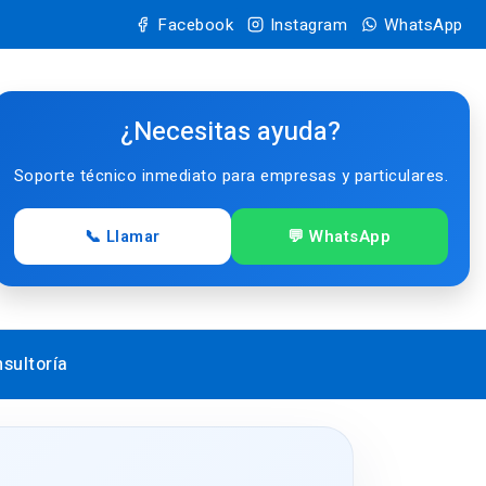
Facebook
Instagram
WhatsApp
¿Necesitas ayuda?
Soporte técnico inmediato para empresas y particulares.
📞 Llamar
💬 WhatsApp
sultoría