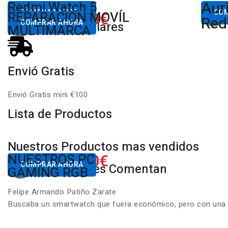
Aur
Desde
Redmi Watch 5
Des
80,00€
COMPRAR AHORA
650.00€
CO
REPARACIÓN MOVÍL
Desde
Xiaomi
Red
COMPRAR AHORA
Productos Populares
MULTIMARCA
Envió Gratis
Envió Gratis mini €100
Lista de Productos
Nuestros Productos mas vendidos
650.00€
NUESTROS PC
Desde
COMPRAR AHORA
Nuestros Clientes Comentan
GAMING RGB
Felipe Armando Patiño Zarate
Buscaba un smartwatch que fuera económico, pero con una ca