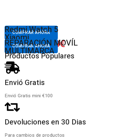
Desde
Redmi Watch 5
80,00€
COMPRAR AHORA
Xiaomi
650.00€
REPARACIÓN MOVÍL
Desde
COMPRAR AHORA
MULTIMARCA
Productos Populares
Envió Gratis
Envió Gratis mini €100
Devoluciones en 30 Dias
Para cambios de productos