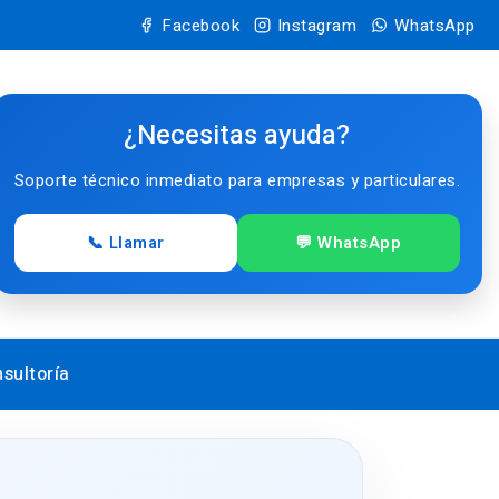
Facebook
Instagram
WhatsApp
¿Necesitas ayuda?
Soporte técnico inmediato para empresas y particulares.
📞 Llamar
💬 WhatsApp
sultoría