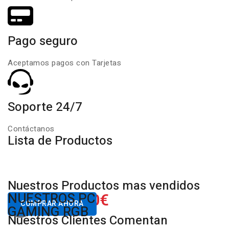
Pago seguro
Aceptamos pagos con Tarjetas
Soporte 24/7
Contáctanos
Lista de Productos
Nuestros Productos mas vendidos
650.00€
NUESTROS PC
Desde
COMPRAR AHORA
GAMING RGB
Nuestros Clientes Comentan