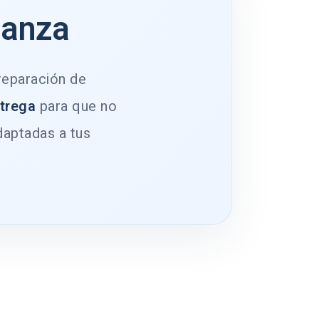
ianza
 reparación de
ntrega
para que no
daptadas a tus