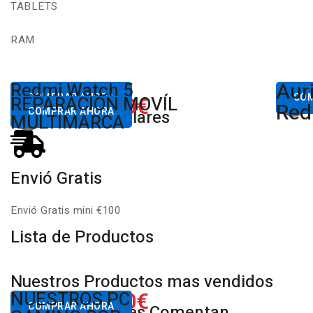
TABLETS
RAM
Aur
Desde
Redmi Watch 5
Des
80,00€
COMPRAR AHORA
650.00€
CO
REPARACIÓN MOVÍL
Desde
Xiaomi
Red
COMPRAR AHORA
Productos Populares
MULTIMARCA
Envió Gratis
Envió Gratis mini €100
Lista de Productos
Nuestros Productos mas vendidos
650.00€
NUESTROS PC
Desde
COMPRAR AHORA
Nuestros Clientes Comentan