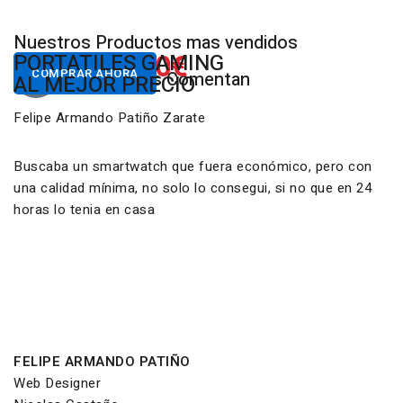
Nuestros Productos mas vendidos
650.00€
822.00€
NUESTROS PC
PORTATILES GAMING
Desde
Desde
COMPRAR AHORA
COMPRAR AHORA
Nuestros Clientes Comentan
GAMING RGB
AL MEJOR PRECIO
Felipe Armando Patiño Zarate
Buscaba un smartwatch que fuera económico, pero con
una calidad mínima, no solo lo consegui, si no que en 24
horas lo tenia en casa
FELIPE ARMANDO PATIÑO
Web Designer