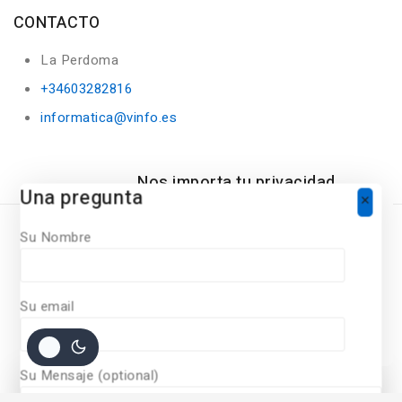
CONTACTO
La Perdoma
+34603282816
informatica@vinfo.es
Nos importa tu privacidad
Una pregunta
Para ofrecer una experiencia de
compra personalizada, Nuestro sitio
Su Nombre
utiliza cookies. Al continuar utilizando
este sitio, acepta nuestras políticas
©
2026
Diseñado Por
Vinfo Soluciones Informaticas
de
cookie policy.
Todos Los derechos Reservados
Su email
ACCEPT COOKIES
Su Mensaje (optional)