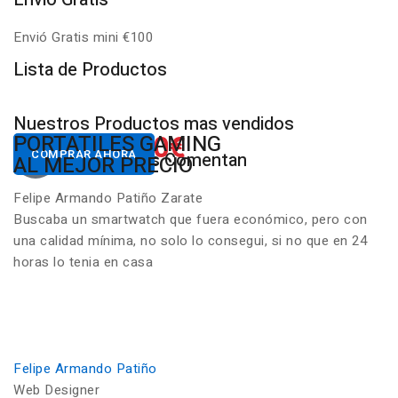
Envió Gratis mini €100
P
Lista de Productos
Nuestros Productos mas vendidos
650.00€
822.00€
NUESTROS PC
PORTATILES GAMING
Desde
Desde
COMPRAR AHORA
COMPRAR AHORA
Nuestros Clientes Comentan
GAMING RGB
AL MEJOR PRECIO
Felipe Armando Patiño Zarate
Buscaba un smartwatch que fuera económico, pero con
una calidad mínima, no solo lo consegui, si no que en 24
horas lo tenia en casa
Felipe Armando Patiño
Web Designer