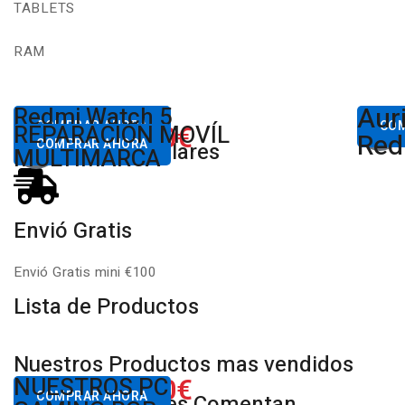
TABLETS
RAM
Aur
Desde
Redmi Watch 5
Des
80,00€
COMPRAR AHORA
650.00€
CO
REPARACIÓN MOVÍL
Desde
Xiaomi
Red
COMPRAR AHORA
Productos Populares
MULTIMARCA
Envió Gratis
Envió Gratis mini €100
Lista de Productos
Nuestros Productos mas vendidos
650.00€
NUESTROS PC
Desde
COMPRAR AHORA
Nuestros Clientes Comentan