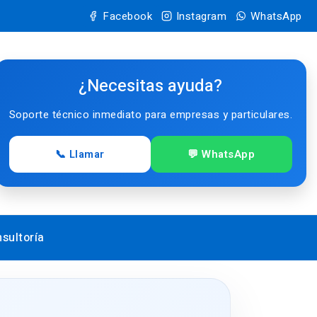
Facebook
Instagram
WhatsApp
¿Necesitas ayuda?
Soporte técnico inmediato para empresas y particulares.
📞 Llamar
💬 WhatsApp
sultoría