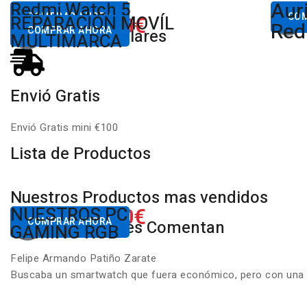
Aur
Desde
Redmi Watch 5
Des
80,00€
COMPRAR AHORA
650.00€
CO
REPARACIÓN MOVÍL
Desde
Xiaomi
Red
COMPRAR AHORA
Productos Populares
MULTIMARCA
Envió Gratis
Envió Gratis mini €100
Lista de Productos
Nuestros Productos mas vendidos
650.00€
NUESTROS PC
Desde
COMPRAR AHORA
Nuestros Clientes Comentan
GAMING RGB
Felipe Armando Patiño Zarate
Buscaba un smartwatch que fuera económico, pero con una ca