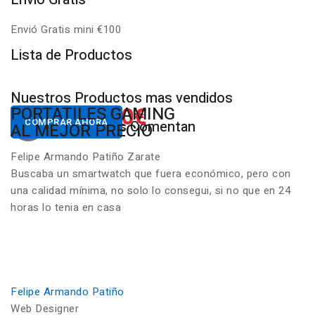
Envió Gratis mini €100
P
Lista de Productos
Nuestros Productos mas vendidos
650.00€
822.00€
NUESTROS PC
PORTATILES GAMING
Desde
Desde
COMPRAR AHORA
COMPRAR AHORA
Nuestros Clientes Comentan
GAMING RGB
AL MEJOR PRECIO
Felipe Armando Patiño Zarate
Buscaba un smartwatch que fuera económico, pero con
una calidad mínima, no solo lo consegui, si no que en 24
horas lo tenia en casa
Felipe Armando Patiño
Web Designer