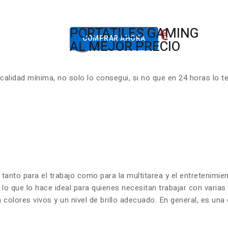
822.00€
PORTATILES GAMING
Desde
COMPRAR AHORA
AL MEJOR PRECIO
lidad mínima, no solo lo consegui, si no que en 24 horas lo t
 tanto para el trabajo como para la multitarea y el entretenim
 lo que lo hace ideal para quienes necesitan trabajar con varia
olores vivos y un nivel de brillo adecuado. En general, es una 