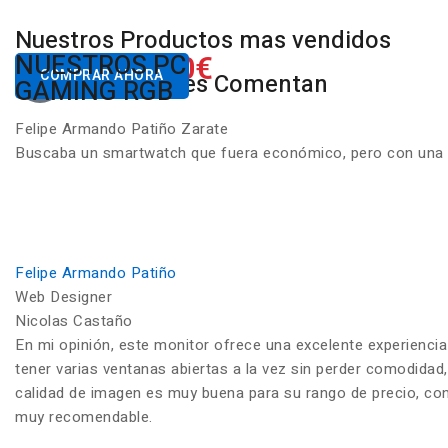
Nuestros Productos mas vendidos
650.00€
NUESTROS PC
Desde
COMPRAR AHORA
Nuestros Clientes Comentan
GAMING RGB
Felipe Armando Patiño Zarate
Buscaba un smartwatch que fuera económico, pero con una ca
Felipe Armando Patiño
Web Designer
Nicolas Castaño
En mi opinión, este monitor ofrece una excelente experiencia
tener varias ventanas abiertas a la vez sin perder comodidad,
calidad de imagen es muy buena para su rango de precio, con c
muy recomendable.