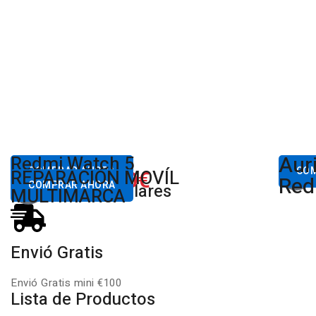
Aur
Desde
Redmi Watch 5
Des
80,00€
COMPRAR AHORA
650.00€
CO
REPARACIÓN MOVÍL
Desde
Xiaomi
Red
COMPRAR AHORA
Productos Populares
MULTIMARCA
Envió Gratis
Envió Gratis mini €100
Lista de Productos