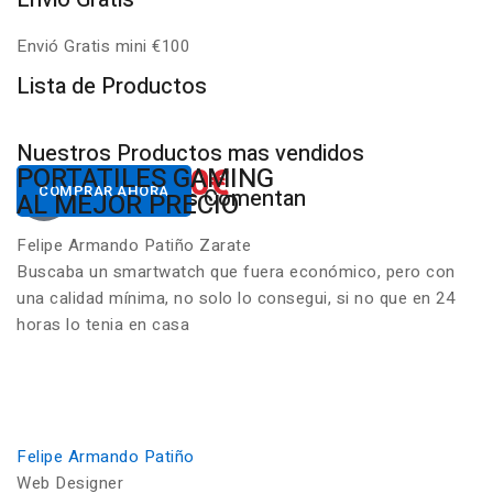
Envió Gratis mini €100
P
Lista de Productos
Nuestros Productos mas vendidos
650.00€
822.00€
NUESTROS PC
PORTATILES GAMING
Desde
Desde
COMPRAR AHORA
COMPRAR AHORA
Nuestros Clientes Comentan
GAMING RGB
AL MEJOR PRECIO
Felipe Armando Patiño Zarate
Buscaba un smartwatch que fuera económico, pero con
una calidad mínima, no solo lo consegui, si no que en 24
horas lo tenia en casa
Felipe Armando Patiño
Web Designer