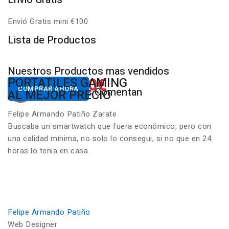
Envió Gratis mini €100
P
Lista de Productos
Nuestros Productos mas vendidos
650.00€
822.00€
NUESTROS PC
PORTATILES GAMING
Desde
Desde
COMPRAR AHORA
COMPRAR AHORA
Nuestros Clientes Comentan
GAMING RGB
AL MEJOR PRECIO
Felipe Armando Patiño Zarate
Buscaba un smartwatch que fuera económico, pero con
una calidad mínima, no solo lo consegui, si no que en 24
horas lo tenia en casa
Felipe Armando Patiño
Web Designer