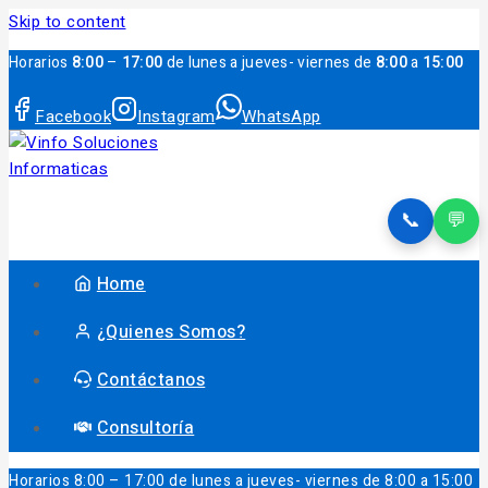
Skip to content
Horarios
8:00
–
17:00
de lunes a jueves- viernes de
8:00
a
15:00
Facebook
Instagram
WhatsApp
📞
💬
Home
¿Quienes Somos?
Contáctanos
Consultoría
Horarios
8:00 – 17:00 de lunes a jueves- viernes de 8:00 a 15:00