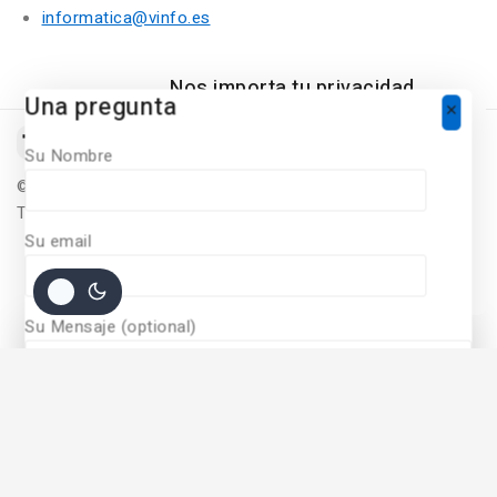
informatica@vinfo.es
Nos importa tu privacidad
Una pregunta
Para ofrecer una experiencia de
compra personalizada, Nuestro sitio
Su Nombre
utiliza cookies. Al continuar utilizando
©
2026
Diseñado Por
Vinfo Soluciones Informaticas
este sitio, acepta nuestras políticas
Todos Los derechos Reservados
de
cookie policy.
Su email
ACCEPT COOKIES
Su Mensaje (optional)