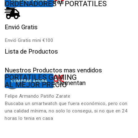
Productos Populares
MULTIMARCA
ORDENADORES Y PORTATILES
Envió Gratis
D
Envió Gratis mini €100
P
Lista de Productos
Nuestros Productos mas vendidos
650.00€
822.00€
NUESTROS PC
PORTATILES GAMING
Desde
Desde
COMPRAR AHORA
COMPRAR AHORA
Nuestros Clientes Comentan
GAMING RGB
AL MEJOR PRECIO
Felipe Armando Patiño Zarate
Buscaba un smartwatch que fuera económico, pero con
una calidad mínima, no solo lo consegui, si no que en 24
horas lo tenia en casa