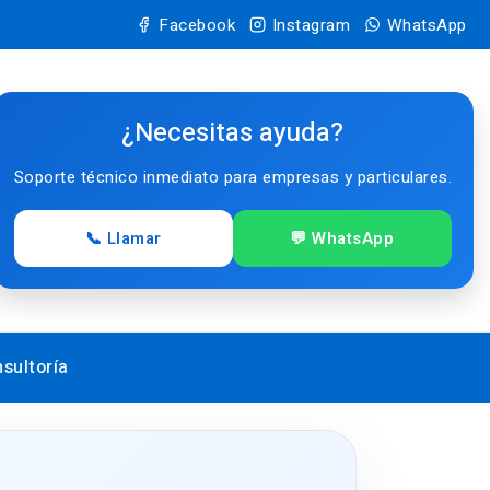
Facebook
Instagram
WhatsApp
¿Necesitas ayuda?
Soporte técnico inmediato para empresas y particulares.
📞 Llamar
💬 WhatsApp
sultoría