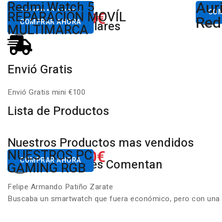
Aur
Desde
Redmi Watch 5
Des
80,00€
COMPRAR AHORA
650.00€
CO
REPARACIÓN MOVÍL
Desde
Xiaomi
Red
COMPRAR AHORA
Productos Populares
MULTIMARCA
Envió Gratis
Envió Gratis mini €100
Lista de Productos
Nuestros Productos mas vendidos
650.00€
NUESTROS PC
Desde
COMPRAR AHORA
Nuestros Clientes Comentan
GAMING RGB
Felipe Armando Patiño Zarate
Buscaba un smartwatch que fuera económico, pero con una ca