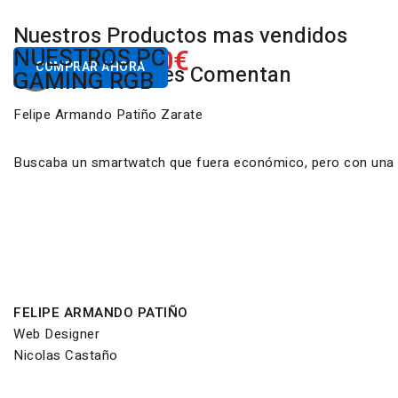
Nuestros Productos mas vendidos
650.00€
NUESTROS PC
Desde
COMPRAR AHORA
Nuestros Clientes Comentan
GAMING RGB
Felipe Armando Patiño Zarate
Buscaba un smartwatch que fuera económico, pero con una ca
FELIPE ARMANDO PATIÑO
Web Designer
Nicolas Castaño