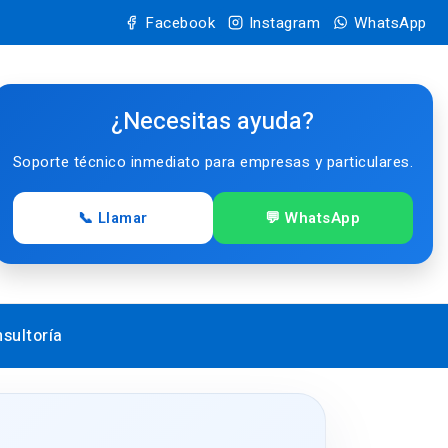
Facebook
Instagram
WhatsApp
¿Necesitas ayuda?
Soporte técnico inmediato para empresas y particulares.
📞 Llamar
💬 WhatsApp
sultoría