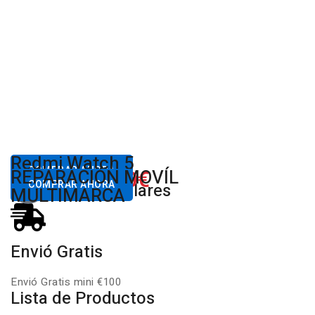
Desde
Redmi Watch 5
80,00€
COMPRAR AHORA
650.00€
REPARACIÓN MOVÍL
Desde
Xiaomi
COMPRAR AHORA
Productos Populares
MULTIMARCA
Envió Gratis
Envió Gratis mini €100
Lista de Productos