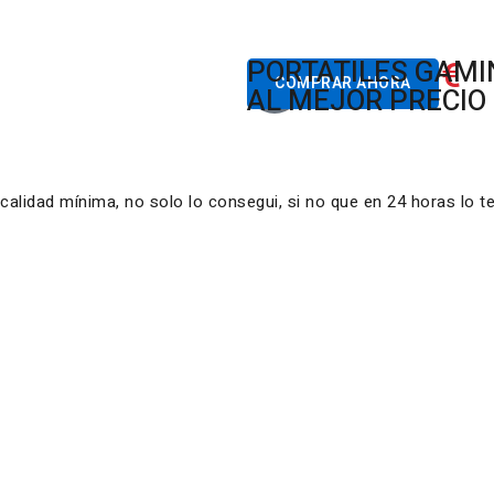
822.00€
PORTATILES GAM
Desde
COMPRAR AHORA
AL MEJOR PRECIO
lidad mínima, no solo lo consegui, si no que en 24 horas lo t