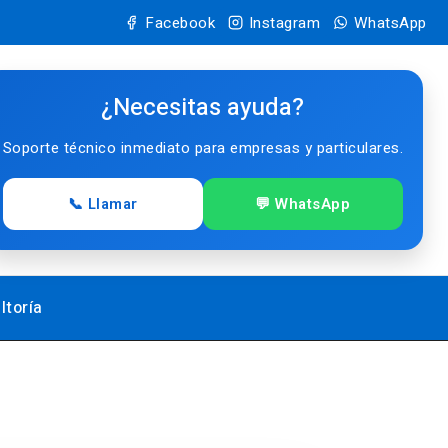
Facebook
Instagram
WhatsApp
¿Necesitas ayuda?
Soporte técnico inmediato para empresas y particulares.
📞 Llamar
💬 WhatsApp
ltoría