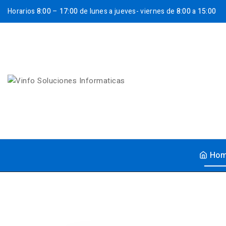
Horarios
8:00
–
17:00
de lunes a jueves- viernes de
8:00
a
15:00
Ho