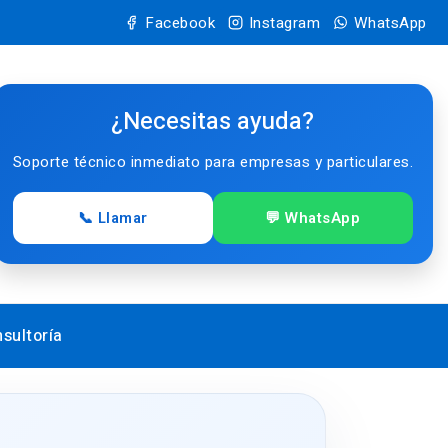
Facebook
Instagram
WhatsApp
¿Necesitas ayuda?
Soporte técnico inmediato para empresas y particulares.
📞 Llamar
💬 WhatsApp
sultoría