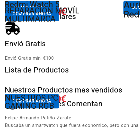
Aur
Desde
Redmi Watch 5
Des
80,00€
COMPRAR AHORA
650.00€
CO
REPARACIÓN MOVÍL
Desde
Xiaomi
Red
COMPRAR AHORA
Productos Populares
MULTIMARCA
Envió Gratis
Envió Gratis mini €100
Lista de Productos
Nuestros Productos mas vendidos
650.00€
NUESTROS PC
Desde
COMPRAR AHORA
Nuestros Clientes Comentan
GAMING RGB
Felipe Armando Patiño Zarate
Buscaba un smartwatch que fuera económico, pero con una ca