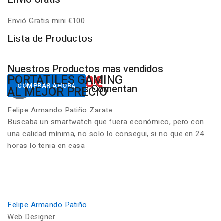
Envió Gratis mini €100
P
Lista de Productos
Nuestros Productos mas vendidos
650.00€
822.00€
NUESTROS PC
PORTATILES GAMING
Desde
Desde
COMPRAR AHORA
COMPRAR AHORA
Nuestros Clientes Comentan
GAMING RGB
AL MEJOR PRECIO
Felipe Armando Patiño Zarate
Buscaba un smartwatch que fuera económico, pero con
una calidad mínima, no solo lo consegui, si no que en 24
horas lo tenia en casa
Felipe Armando Patiño
Web Designer