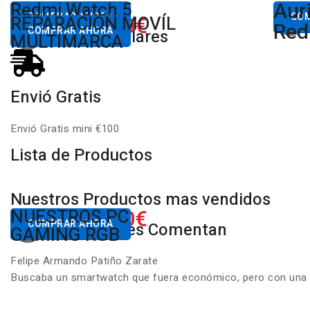
Aur
Desde
Redmi Watch 5
Des
80,00€
COMPRAR AHORA
650.00€
CO
REPARACIÓN MOVÍL
Desde
Xiaomi
Red
COMPRAR AHORA
Productos Populares
MULTIMARCA
Envió Gratis
Envió Gratis mini €100
Lista de Productos
Nuestros Productos mas vendidos
650.00€
NUESTROS PC
Desde
COMPRAR AHORA
Nuestros Clientes Comentan
GAMING RGB
Felipe Armando Patiño Zarate
Buscaba un smartwatch que fuera económico, pero con una ca