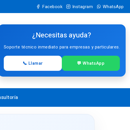
Facebook
Instagram
WhatsApp
¿Necesitas ayuda?
Soporte técnico inmediato para empresas y particulares.
📞 Llamar
💬 WhatsApp
sultoría