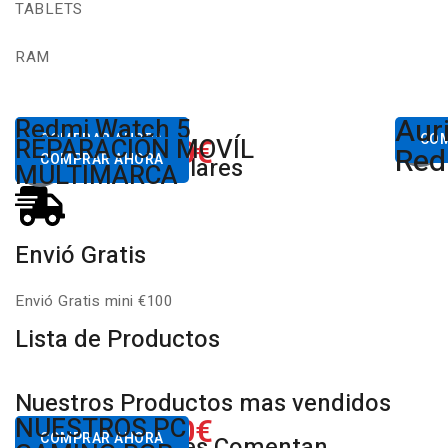
TABLETS
RAM
Aur
Desde
Redmi Watch 5
Des
80,00€
COMPRAR AHORA
650.00€
CO
REPARACIÓN MOVÍL
Desde
Xiaomi
Red
COMPRAR AHORA
Productos Populares
MULTIMARCA
Envió Gratis
Envió Gratis mini €100
Lista de Productos
Nuestros Productos mas vendidos
650.00€
NUESTROS PC
Desde
COMPRAR AHORA
Nuestros Clientes Comentan