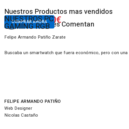
Nuestros Productos mas vendidos
650.00€
NUESTROS PC
Desde
COMPRAR AHORA
Nuestros Clientes Comentan
GAMING RGB
Felipe Armando Patiño Zarate
Buscaba un smartwatch que fuera económico, pero con una ca
FELIPE ARMANDO PATIÑO
Web Designer
Nicolas Castaño