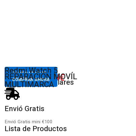
Desde
Redmi Watch 5
80,00€
COMPRAR AHORA
650.00€
REPARACIÓN MOVÍL
Desde
Xiaomi
COMPRAR AHORA
Productos Populares
MULTIMARCA
Envió Gratis
Envió Gratis mini €100
Lista de Productos