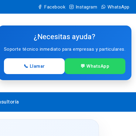
Facebook
Instagram
WhatsApp
¿Necesitas ayuda?
Soporte técnico inmediato para empresas y particulares.
📞 Llamar
💬 WhatsApp
sultoría