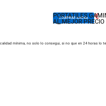
822.00€
PORTATILES GAM
Desde
COMPRAR AHORA
AL MEJOR PRECIO
lidad mínima, no solo lo consegui, si no que en 24 horas lo t