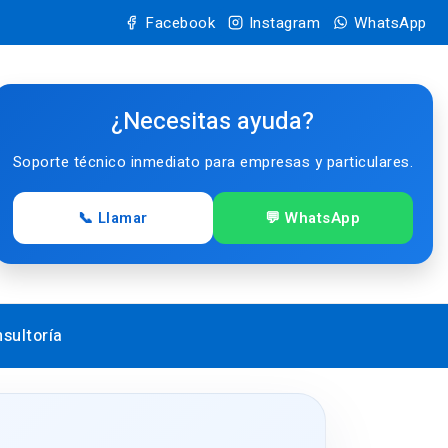
Facebook
Instagram
WhatsApp
¿Necesitas ayuda?
Soporte técnico inmediato para empresas y particulares.
📞 Llamar
💬 WhatsApp
sultoría