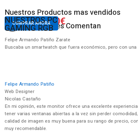
Nuestros Productos mas vendidos
650.00€
NUESTROS PC
Desde
COMPRAR AHORA
Nuestros Clientes Comentan
GAMING RGB
Felipe Armando Patiño Zarate
Buscaba un smartwatch que fuera económico, pero con una ca
Felipe Armando Patiño
Web Designer
Nicolas Castaño
En mi opinión, este monitor ofrece una excelente experiencia
tener varias ventanas abiertas a la vez sin perder comodidad,
calidad de imagen es muy buena para su rango de precio, con c
muy recomendable.