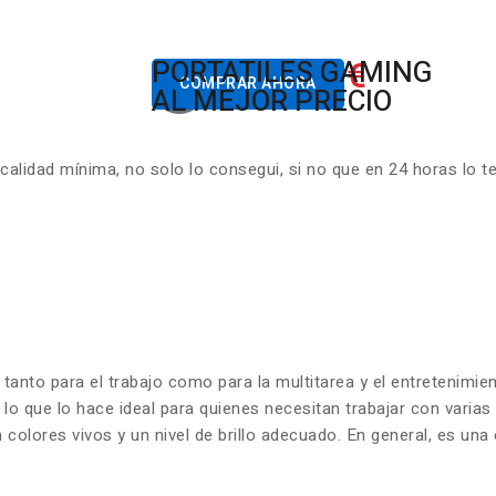
822.00€
PORTATILES GAMING
Desde
COMPRAR AHORA
AL MEJOR PRECIO
lidad mínima, no solo lo consegui, si no que en 24 horas lo t
 tanto para el trabajo como para la multitarea y el entretenim
 lo que lo hace ideal para quienes necesitan trabajar con varia
olores vivos y un nivel de brillo adecuado. En general, es una 