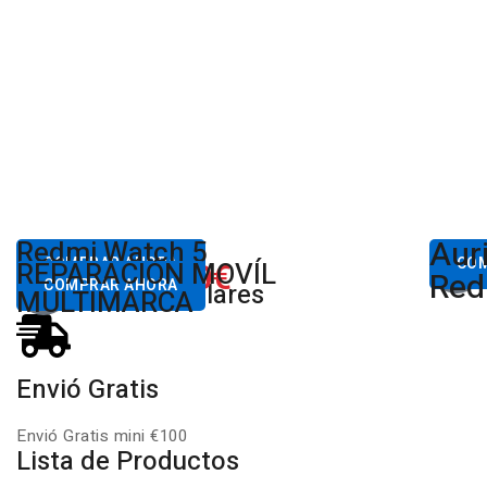
Aur
Desde
Redmi Watch 5
Des
80,00€
COMPRAR AHORA
650.00€
CO
REPARACIÓN MOVÍL
Desde
Xiaomi
Red
COMPRAR AHORA
Productos Populares
MULTIMARCA
Envió Gratis
Envió Gratis mini €100
Lista de Productos