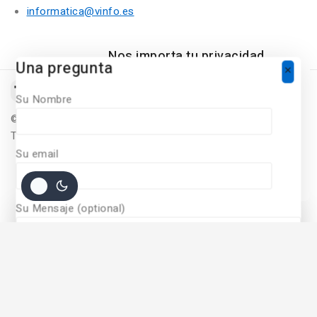
informatica@vinfo.es
Nos importa tu privacidad
Una pregunta
Para ofrecer una experiencia de
compra personalizada, Nuestro sitio
Su Nombre
utiliza cookies. Al continuar utilizando
©
2026
Diseñado Por
Vinfo Soluciones Informaticas
este sitio, acepta nuestras políticas
Todos Los derechos Reservados
de
cookie policy.
Su email
ACCEPT COOKIES
Su Mensaje (optional)