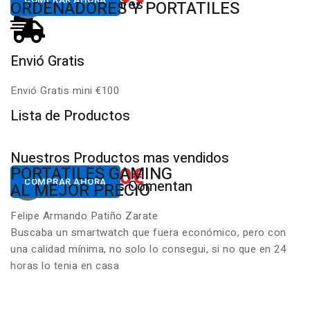
Productos Populares
MULTIMARCA
ORDENADORES Y PORTATILES
Envió Gratis
D
Envió Gratis mini €100
P
Lista de Productos
Nuestros Productos mas vendidos
650.00€
822.00€
NUESTROS PC
PORTATILES GAMING
Desde
Desde
COMPRAR AHORA
COMPRAR AHORA
Nuestros Clientes Comentan
GAMING RGB
AL MEJOR PRECIO
Felipe Armando Patiño Zarate
Buscaba un smartwatch que fuera económico, pero con
una calidad mínima, no solo lo consegui, si no que en 24
horas lo tenia en casa