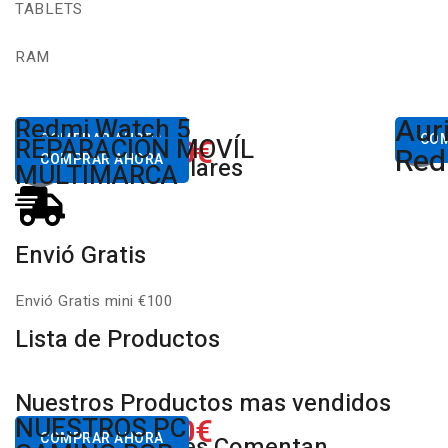
TABLETS
RAM
Aur
Desde
Redmi Watch 5
Des
80,00€
COMPRAR AHORA
650.00€
CO
REPARACIÓN MOVÍL
Desde
Xiaomi
Red
COMPRAR AHORA
Productos Populares
MULTIMARCA
Envió Gratis
Envió Gratis mini €100
Lista de Productos
Nuestros Productos mas vendidos
650.00€
NUESTROS PC
Desde
COMPRAR AHORA
Nuestros Clientes Comentan