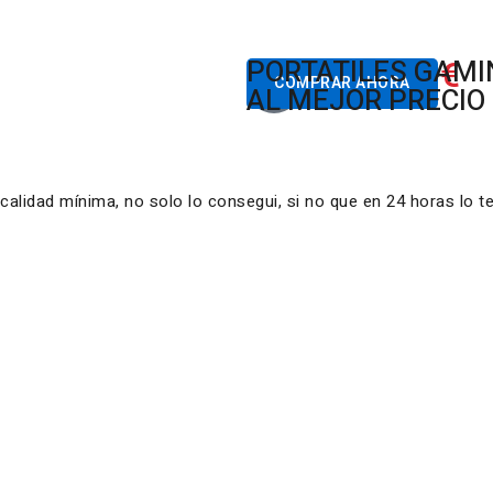
822.00€
PORTATILES GAM
Desde
COMPRAR AHORA
AL MEJOR PRECIO
lidad mínima, no solo lo consegui, si no que en 24 horas lo t