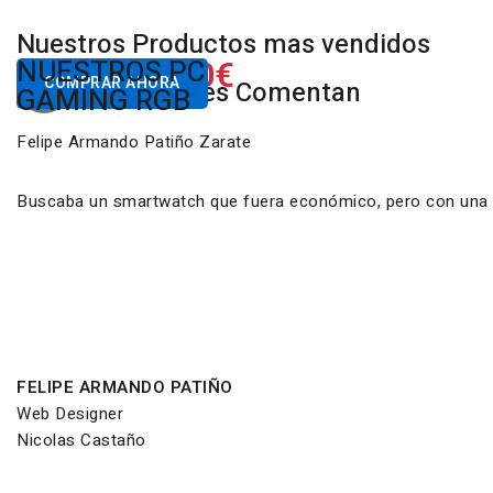
Nuestros Productos mas vendidos
650.00€
NUESTROS PC
Desde
COMPRAR AHORA
Nuestros Clientes Comentan
GAMING RGB
Felipe Armando Patiño Zarate
Buscaba un smartwatch que fuera económico, pero con una ca
FELIPE ARMANDO PATIÑO
Web Designer
Nicolas Castaño