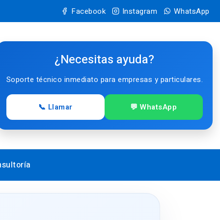
Facebook
Instagram
WhatsApp
¿Necesitas ayuda?
Soporte técnico inmediato para empresas y particulares.
📞 Llamar
💬 WhatsApp
sultoría