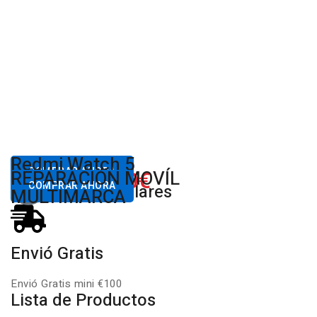
Desde
Redmi Watch 5
80,00€
COMPRAR AHORA
650.00€
REPARACIÓN MOVÍL
Desde
Xiaomi
COMPRAR AHORA
Productos Populares
MULTIMARCA
Envió Gratis
Envió Gratis mini €100
Lista de Productos