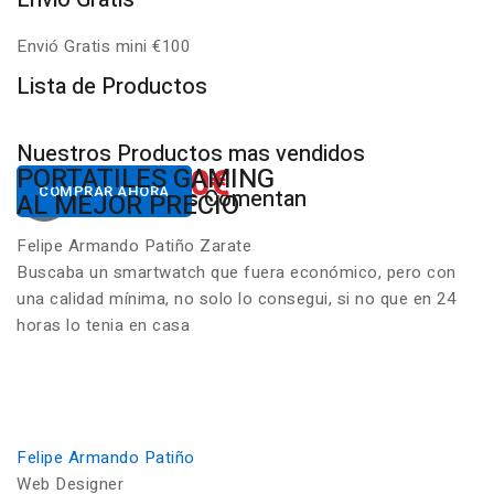
Envió Gratis mini €100
P
Lista de Productos
Nuestros Productos mas vendidos
650.00€
822.00€
NUESTROS PC
PORTATILES GAMING
Desde
Desde
COMPRAR AHORA
COMPRAR AHORA
Nuestros Clientes Comentan
GAMING RGB
AL MEJOR PRECIO
Felipe Armando Patiño Zarate
Buscaba un smartwatch que fuera económico, pero con
una calidad mínima, no solo lo consegui, si no que en 24
horas lo tenia en casa
Felipe Armando Patiño
Web Designer