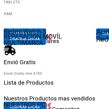
TABLETS
RAM
Aur
Desde
Redmi Watch 5
Des
80,00€
COMPRAR AHORA
CO
650.00€
REPARACIÓN MOVÍL
Xiaomi
Desde
Red
COMPRAR AHORA
Productos Populares
MULTIMARCA
Envió Gratis
Envió Gratis mini €100
Lista de Productos
Nuestros Productos mas vendidos
650.00€
NUESTROS PC
Desde
COMPRAR AHORA