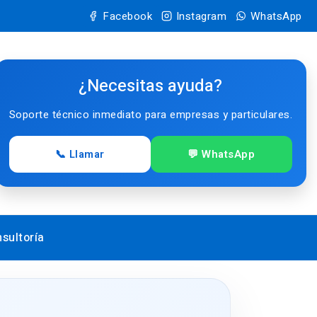
Facebook
Instagram
WhatsApp
¿Necesitas ayuda?
Soporte técnico inmediato para empresas y particulares.
📞 Llamar
💬 WhatsApp
sultoría