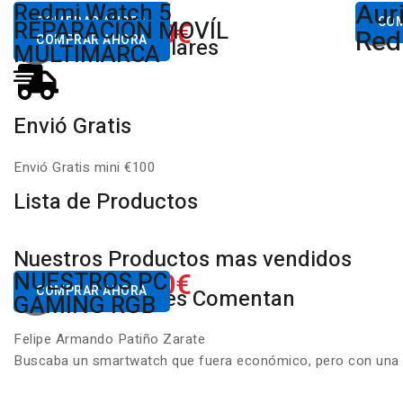
Aur
Desde
Redmi Watch 5
Des
80,00€
COMPRAR AHORA
650.00€
CO
REPARACIÓN MOVÍL
Desde
Xiaomi
Red
COMPRAR AHORA
Productos Populares
MULTIMARCA
Envió Gratis
Envió Gratis mini €100
Lista de Productos
Nuestros Productos mas vendidos
650.00€
NUESTROS PC
Desde
COMPRAR AHORA
Nuestros Clientes Comentan
GAMING RGB
Felipe Armando Patiño Zarate
Buscaba un smartwatch que fuera económico, pero con una ca