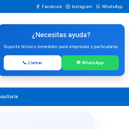
Facebook
Instagram
WhatsApp
¿Necesitas ayuda?
Soporte técnico inmediato para empresas y particulares.
📞 Llamar
💬 WhatsApp
sultoría