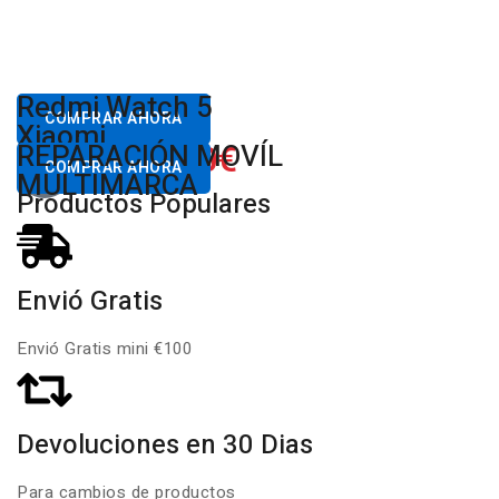
Desde
Redmi Watch 5
80,00€
COMPRAR AHORA
Xiaomi
650.00€
REPARACIÓN MOVÍL
Desde
COMPRAR AHORA
MULTIMARCA
Productos Populares
Envió Gratis
Envió Gratis mini €100
Devoluciones en 30 Dias
Para cambios de productos