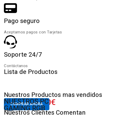
Pago seguro
Aceptamos pagos con Tarjetas
Soporte 24/7
Contáctanos
Lista de Productos
Nuestros Productos mas vendidos
650.00€
NUESTROS PC
Desde
COMPRAR AHORA
GAMING RGB
Nuestros Clientes Comentan