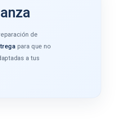
ianza
 reparación de
ntrega
para que no
daptadas a tus