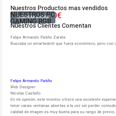
Nuestros Productos mas vendidos
650.00€
NUESTROS PC
Desde
COMPRAR AHORA
GAMING RGB
Nuestros Clientes Comentan
Felipe Armando Patiño Zarate
Buscaba un smartwatch que fuera económico, pero con una
Felipe Armando Patiño
Web Designer
Nicolas Castaño
En mi opinión, este monitor ofrece una excelente experie
tener varias ventanas abiertas a la vez sin perder comodi
calidad de imagen es muy buena para su rango de precio, c