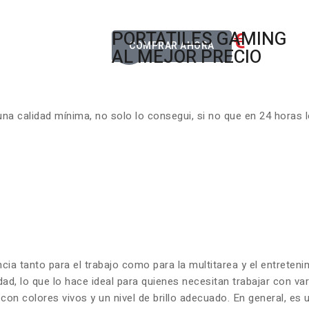
822.00€
PORTATILES GAMING
Desde
COMPRAR AHORA
AL MEJOR PRECIO
 calidad mínima, no solo lo consegui, si no que en 24 horas l
ncia tanto para el trabajo como para la multitarea y el entrete
dad, lo que lo hace ideal para quienes necesitan trabajar con v
on colores vivos y un nivel de brillo adecuado. En general, es 