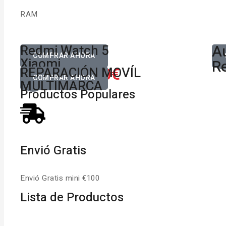
RAM
Au
Desde
Redmi Watch 5
D
80,00€
COMPRAR AHORA
Xiaomi
Re
650.00€
REPARACIÓN MOVÍL
Desde
COMPRAR AHORA
MULTIMARCA
Productos Populares
Envió Gratis
Envió Gratis mini €100
Lista de Productos