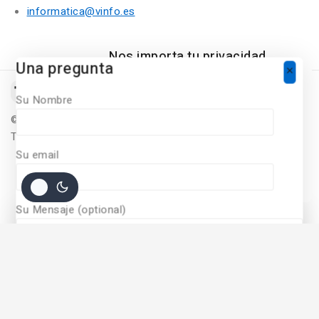
informatica@vinfo.es
Nos importa tu privacidad
Una pregunta
Para ofrecer una experiencia de
compra personalizada, Nuestro sitio
Su Nombre
utiliza cookies. Al continuar utilizando
©
2026
Diseñado Por
Vinfo Soluciones Informaticas
este sitio, acepta nuestras políticas
Todos Los derechos Reservados
de
cookie policy.
Su email
ACCEPT COOKIES
Su Mensaje (optional)