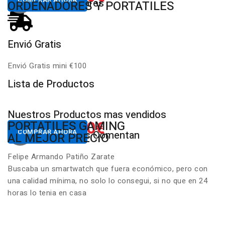
Productos Populares
MULTIMARCA
ORDENADORES Y PORTATILES
Envió Gratis
D
Envió Gratis mini €100
P
Lista de Productos
Nuestros Productos mas vendidos
650.00€
822.00€
NUESTROS PC
PORTATILES GAMING
Desde
Desde
COMPRAR AHORA
COMPRAR AHORA
Nuestros Clientes Comentan
GAMING RGB
AL MEJOR PRECIO
Felipe Armando Patiño Zarate
Buscaba un smartwatch que fuera económico, pero con
una calidad mínima, no solo lo consegui, si no que en 24
horas lo tenia en casa