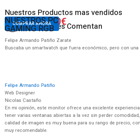
Nuestros Productos mas vendidos
650.00€
NUESTROS PC
Desde
COMPRAR AHORA
Nuestros Clientes Comentan
GAMING RGB
Felipe Armando Patiño Zarate
Buscaba un smartwatch que fuera económico, pero con una ca
Felipe Armando Patiño
Web Designer
Nicolas Castaño
En mi opinión, este monitor ofrece una excelente experiencia
tener varias ventanas abiertas a la vez sin perder comodidad,
calidad de imagen es muy buena para su rango de precio, con c
muy recomendable.