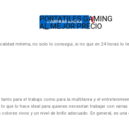
822.00€
PORTATILES GAMING
Desde
COMPRAR AHORA
AL MEJOR PRECIO
lidad mínima, no solo lo consegui, si no que en 24 horas lo t
 tanto para el trabajo como para la multitarea y el entretenim
 lo que lo hace ideal para quienes necesitan trabajar con varia
olores vivos y un nivel de brillo adecuado. En general, es una 