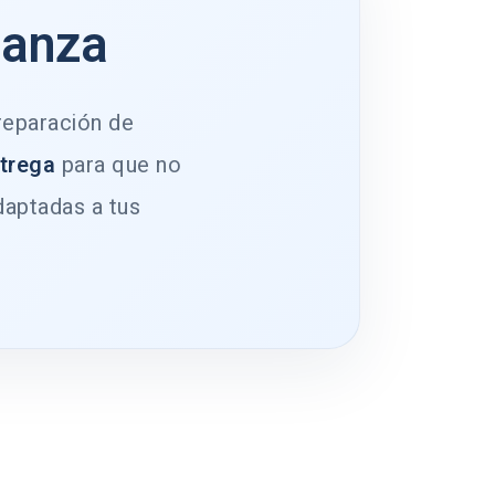
ianza
 reparación de
ntrega
para que no
daptadas a tus