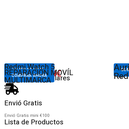
Aur
Desde
Redmi Watch 5
Des
80,00€
COMPRAR AHORA
650.00€
CO
REPARACIÓN MOVÍL
Desde
Xiaomi
Red
COMPRAR AHORA
Productos Populares
MULTIMARCA
Envió Gratis
Envió Gratis mini €100
Lista de Productos