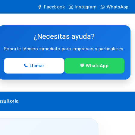
Facebook
Instagram
WhatsApp
¿Necesitas ayuda?
Soporte técnico inmediato para empresas y particulares.
📞 Llamar
💬 WhatsApp
sultoría