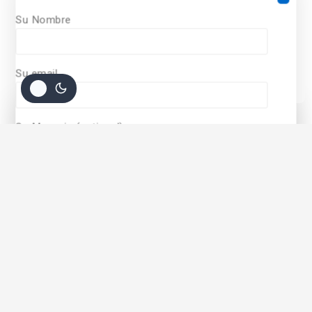
utiliza cookies. Al continuar utilizando
Su Nombre
este sitio, acepta nuestras políticas
©
2026
Diseñado Por
Vinfo Soluciones Informaticas
de
cookie policy.
Todos Los derechos Reservados
Su email
ACCEPT COOKIES
Su Mensaje (optional)