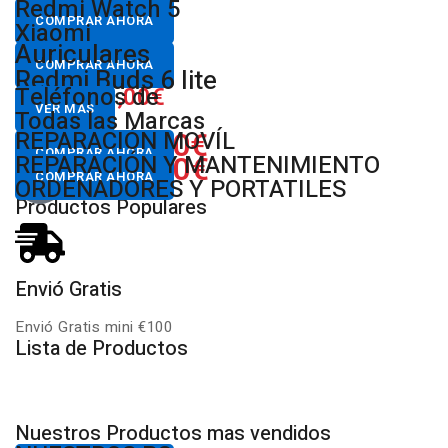
Desde
Redmi Watch 5
80,00€
COMPRAR AHORA
Xiaomi
Desde
Auriculares
18,00€
COMPRAR AHORA
Redmi Buds 6 lite
Desde
Teléfonos de
30,00€
VER MÁS
Todas las Marcas
650.00€
REPARACIÓN MOVÍL
Desde
COMPRAR AHORA
822.00€
MULTIMARCA
REPARACIÓN Y MANTENIMIENTO
Desde
COMPRAR AHORA
ORDENADORES Y PORTATILES
Productos Populares
Envió Gratis
D
Envió Gratis mini €100
P
Lista de Productos
Nuestros Productos mas vendidos