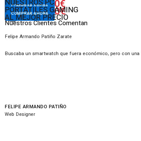
650.00€
NUESTROS PC
Desde
COMPRAR AHORA
822.00€
GAMING RGB
PORTATILES GAMING
Desde
COMPRAR AHORA
AL MEJOR PRECIO
Nuestros Clientes Comentan
Felipe Armando Patiño Zarate
Buscaba un smartwatch que fuera económico, pero con una ca
FELIPE ARMANDO PATIÑO
Web Designer