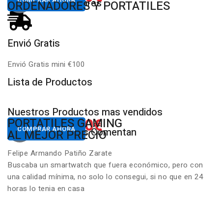
Productos Populares
MULTIMARCA
ORDENADORES Y PORTATILES
Envió Gratis
D
Envió Gratis mini €100
P
Lista de Productos
Nuestros Productos mas vendidos
650.00€
822.00€
NUESTROS PC
PORTATILES GAMING
Desde
Desde
COMPRAR AHORA
COMPRAR AHORA
Nuestros Clientes Comentan
GAMING RGB
AL MEJOR PRECIO
Felipe Armando Patiño Zarate
Buscaba un smartwatch que fuera económico, pero con
una calidad mínima, no solo lo consegui, si no que en 24
horas lo tenia en casa