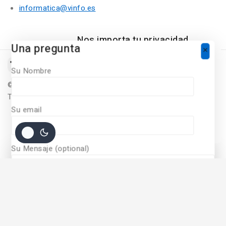
informatica@vinfo.es
Nos importa tu privacidad
Una pregunta
Para ofrecer una experiencia de
compra personalizada, Nuestro sitio
Su Nombre
utiliza cookies. Al continuar utilizando
©
2026
Diseñado Por
Vinfo Soluciones Informaticas
este sitio, acepta nuestras políticas
Todos Los derechos Reservados
de
cookie policy.
Su email
ACCEPT COOKIES
Su Mensaje (optional)