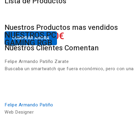
Lista de Productos
Nuestros Productos mas vendidos
650.00€
NUESTROS PC
Desde
COMPRAR AHORA
GAMING RGB
Nuestros Clientes Comentan
Felipe Armando Patiño Zarate
Buscaba un smartwatch que fuera económico, pero con una ca
Felipe Armando Patiño
Web Designer