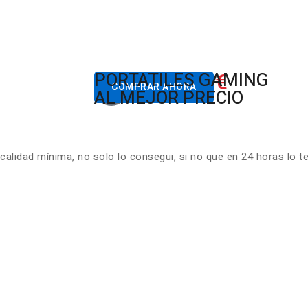
822.00€
PORTATILES GAMING
Desde
COMPRAR AHORA
AL MEJOR PRECIO
lidad mínima, no solo lo consegui, si no que en 24 horas lo t