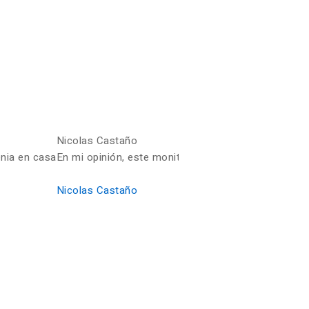
Nicolas Castaño
enia en casa
En mi opinión, este monitor ofrece una excelente ex
Nicolas Castaño