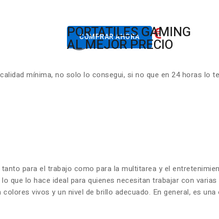
822.00€
PORTATILES GAMING
Desde
COMPRAR AHORA
AL MEJOR PRECIO
lidad mínima, no solo lo consegui, si no que en 24 horas lo t
 tanto para el trabajo como para la multitarea y el entretenim
 lo que lo hace ideal para quienes necesitan trabajar con varia
olores vivos y un nivel de brillo adecuado. En general, es una 