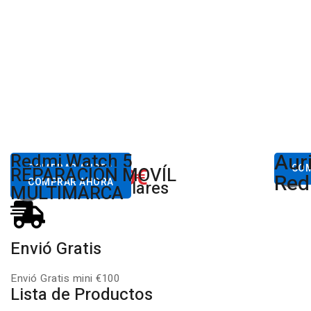
Aur
Desde
Redmi Watch 5
Des
80,00€
COMPRAR AHORA
650.00€
CO
REPARACIÓN MOVÍL
Desde
Xiaomi
Red
COMPRAR AHORA
Productos Populares
MULTIMARCA
Envió Gratis
Envió Gratis mini €100
Lista de Productos