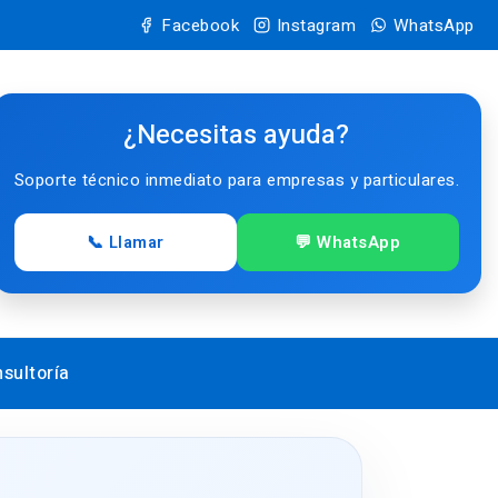
Facebook
Instagram
WhatsApp
¿Necesitas ayuda?
Soporte técnico inmediato para empresas y particulares.
📞 Llamar
💬 WhatsApp
sultoría