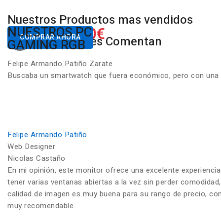
Nuestros Productos mas vendidos
650.00€
NUESTROS PC
Desde
COMPRAR AHORA
Nuestros Clientes Comentan
GAMING RGB
Felipe Armando Patiño Zarate
Buscaba un smartwatch que fuera económico, pero con una ca
Felipe Armando Patiño
Web Designer
Nicolas Castaño
En mi opinión, este monitor ofrece una excelente experiencia
tener varias ventanas abiertas a la vez sin perder comodidad,
calidad de imagen es muy buena para su rango de precio, con c
muy recomendable.