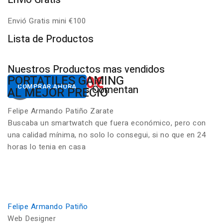
Envió Gratis mini €100
P
Lista de Productos
Nuestros Productos mas vendidos
650.00€
822.00€
NUESTROS PC
PORTATILES GAMING
Desde
Desde
COMPRAR AHORA
COMPRAR AHORA
Nuestros Clientes Comentan
GAMING RGB
AL MEJOR PRECIO
Felipe Armando Patiño Zarate
Buscaba un smartwatch que fuera económico, pero con
una calidad mínima, no solo lo consegui, si no que en 24
horas lo tenia en casa
Felipe Armando Patiño
Web Designer