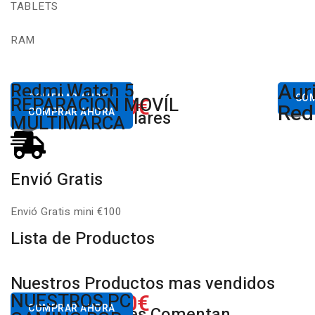
TABLETS
RAM
Aur
Desde
Redmi Watch 5
Des
80,00€
COMPRAR AHORA
650.00€
CO
REPARACIÓN MOVÍL
Desde
Xiaomi
Red
COMPRAR AHORA
Productos Populares
MULTIMARCA
Envió Gratis
Envió Gratis mini €100
Lista de Productos
Nuestros Productos mas vendidos
650.00€
NUESTROS PC
Desde
COMPRAR AHORA
Nuestros Clientes Comentan