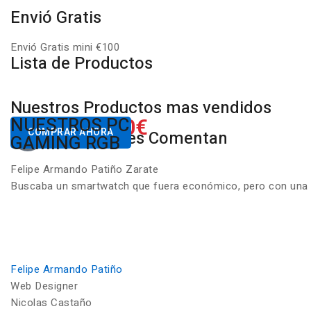
Envió Gratis
Envió Gratis mini €100
Lista de Productos
Nuestros Productos mas vendidos
650.00€
NUESTROS PC
Desde
COMPRAR AHORA
Nuestros Clientes Comentan
GAMING RGB
Felipe Armando Patiño Zarate
Buscaba un smartwatch que fuera económico, pero con una ca
Felipe Armando Patiño
Web Designer
Nicolas Castaño