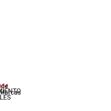
 de
00€
MIENTO
 Marcas
LES