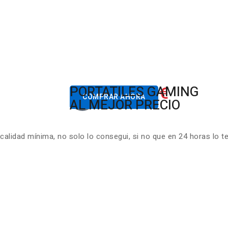
822.00€
PORTATILES GAMING
Desde
COMPRAR AHORA
AL MEJOR PRECIO
lidad mínima, no solo lo consegui, si no que en 24 horas lo t