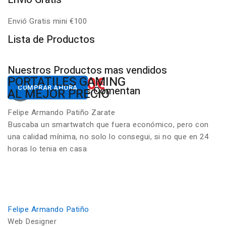
Envió Gratis mini €100
P
Lista de Productos
Nuestros Productos mas vendidos
650.00€
822.00€
NUESTROS PC
PORTATILES GAMING
Desde
Desde
COMPRAR AHORA
COMPRAR AHORA
Nuestros Clientes Comentan
GAMING RGB
AL MEJOR PRECIO
Felipe Armando Patiño Zarate
Buscaba un smartwatch que fuera económico, pero con
una calidad mínima, no solo lo consegui, si no que en 24
horas lo tenia en casa
Felipe Armando Patiño
Web Designer