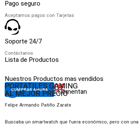
Pago seguro
Aceptamos pagos con Tarjetas
Soporte 24/7
Contáctanos
Lista de Productos
Nuestros Productos mas vendidos
650.00€
822.00€
NUESTROS PC
PORTATILES GAMING
Desde
Desde
COMPRAR AHORA
COMPRAR AHORA
Nuestros Clientes Comentan
GAMING RGB
AL MEJOR PRECIO
Felipe Armando Patiño Zarate
Buscaba un smartwatch que fuera económico, pero con una ca