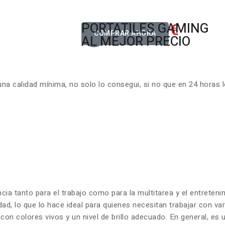
822.00€
PORTATILES GAMING
Desde
COMPRAR AHORA
AL MEJOR PRECIO
 calidad mínima, no solo lo consegui, si no que en 24 horas l
ncia tanto para el trabajo como para la multitarea y el entrete
dad, lo que lo hace ideal para quienes necesitan trabajar con v
on colores vivos y un nivel de brillo adecuado. En general, es 