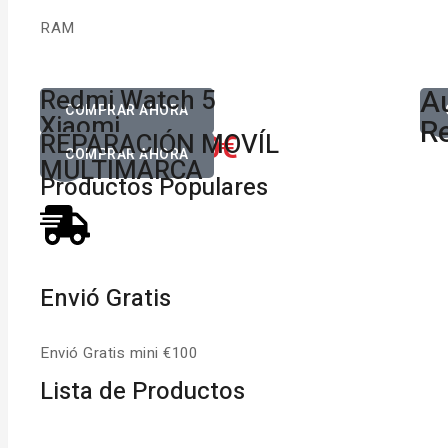
RAM
Au
Desde
Redmi Watch 5
D
80,00€
COMPRAR AHORA
Xiaomi
Re
650.00€
REPARACIÓN MOVÍL
Desde
COMPRAR AHORA
MULTIMARCA
Productos Populares
Envió Gratis
Envió Gratis mini €100
Lista de Productos