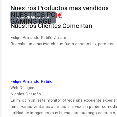
Nuestros Productos mas vendidos
650.00€
NUESTROS PC
Desde
COMPRAR AHORA
GAMING RGB
Nuestros Clientes Comentan
Felipe Armando Patiño Zarate
Buscaba un smartwatch que fuera económico, pero con una
Felipe Armando Patiño
Web Designer
Nicolas Castaño
En mi opinión, este monitor ofrece una excelente experie
tener varias ventanas abiertas a la vez sin perder comodi
calidad de imagen es muy buena para su rango de precio, c