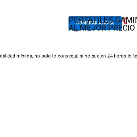
822.00€
PORTATILES GAM
Desde
COMPRAR AHORA
AL MEJOR PRECIO
lidad mínima, no solo lo consegui, si no que en 24 horas lo t