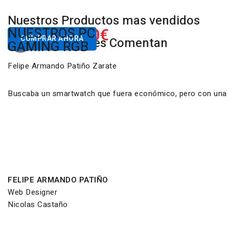
Nuestros Productos mas vendidos
650.00€
NUESTROS PC
Desde
COMPRAR AHORA
Nuestros Clientes Comentan
GAMING RGB
Felipe Armando Patiño Zarate
Buscaba un smartwatch que fuera económico, pero con una ca
FELIPE ARMANDO PATIÑO
Web Designer
Nicolas Castaño