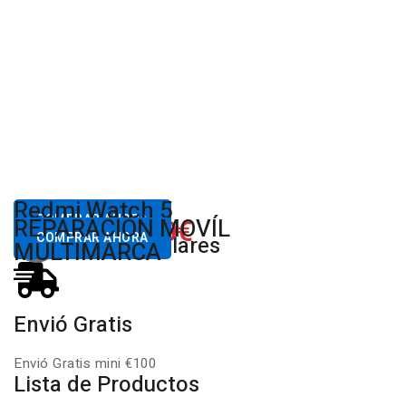
Desde
Redmi Watch 5
80,00€
COMPRAR AHORA
650.00€
REPARACIÓN MOVÍL
Desde
Xiaomi
COMPRAR AHORA
Productos Populares
MULTIMARCA
Envió Gratis
Envió Gratis mini €100
Lista de Productos