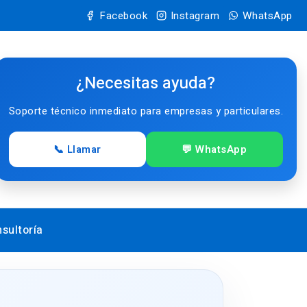
Facebook
Instagram
WhatsApp
¿Necesitas ayuda?
Soporte técnico inmediato para empresas y particulares.
📞 Llamar
💬 WhatsApp
sultoría